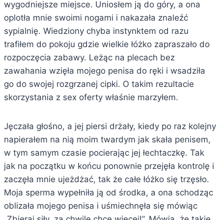
wygodniejsze miejsce. Uniosłem ją do góry, a ona
oplotła mnie swoimi nogami i nakazała znaleźć
sypialnię. Wiedziony chyba instynktem od razu
trafiłem do pokoju gdzie wielkie łóżko zapraszało do
rozpoczęcia zabawy. Leżąc na plecach bez
zawahania wzięła mojego penisa do ręki i wsadziła
go do swojej rozgrzanej cipki. O takim rezultacie
skorzystania z sex oferty właśnie marzyłem.
Jęczała głośno, a jej piersi drżały, kiedy po raz kolejny
napierałem na nią moim twardym jak skała penisem,
w tym samym czasie pocierając jej łechtaczkę. Tak
jak na początku w końcu ponownie przejęła kontrolę i
zaczęła mnie ujeżdżać, tak że całe łóżko się trzęsło.
Moja sperma wypełniła ją od środka, a ona schodząc
oblizała mojego penisa i uśmiechnęła się mówiąc
„Zbieraj siły, za chwilę chcę więcej!”. Mówią, że takie