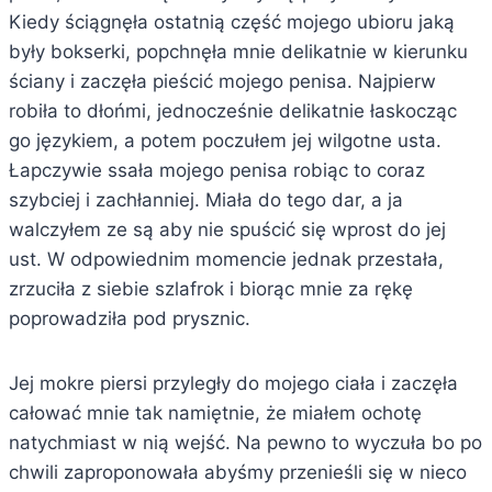
Kiedy ściągnęła ostatnią część mojego ubioru jaką
były bokserki, popchnęła mnie delikatnie w kierunku
ściany i zaczęła pieścić mojego penisa. Najpierw
robiła to dłońmi, jednocześnie delikatnie łaskocząc
go językiem, a potem poczułem jej wilgotne usta.
Łapczywie ssała mojego penisa robiąc to coraz
szybciej i zachłanniej. Miała do tego dar, a ja
walczyłem ze są aby nie spuścić się wprost do jej
ust. W odpowiednim momencie jednak przestała,
zrzuciła z siebie szlafrok i biorąc mnie za rękę
poprowadziła pod prysznic.
Jej mokre piersi przyległy do mojego ciała i zaczęła
całować mnie tak namiętnie, że miałem ochotę
natychmiast w nią wejść. Na pewno to wyczuła bo po
chwili zaproponowała abyśmy przenieśli się w nieco