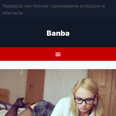
Najlepsze sex historie i opowiadania erotyczne w
internecie
Banba