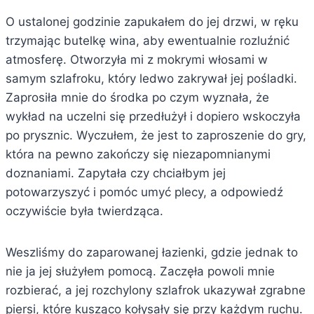
O ustalonej godzinie zapukałem do jej drzwi, w ręku
trzymając butelkę wina, aby ewentualnie rozluźnić
atmosferę. Otworzyła mi z mokrymi włosami w
samym szlafroku, który ledwo zakrywał jej pośladki.
Zaprosiła mnie do środka po czym wyznała, że
wykład na uczelni się przedłużył i dopiero wskoczyła
po prysznic. Wyczułem, że jest to zaproszenie do gry,
która na pewno zakończy się niezapomnianymi
doznaniami. Zapytała czy chciałbym jej
potowarzyszyć i pomóc umyć plecy, a odpowiedź
oczywiście była twierdząca.
Weszliśmy do zaparowanej łazienki, gdzie jednak to
nie ja jej służyłem pomocą. Zaczęła powoli mnie
rozbierać, a jej rozchylony szlafrok ukazywał zgrabne
piersi, które kusząco kołysały się przy każdym ruchu.