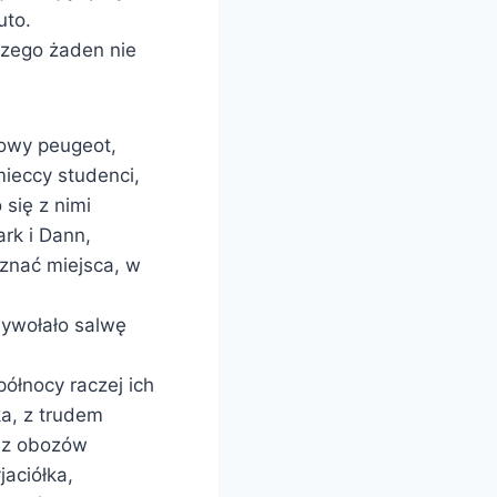
uto.
czego żaden nie
towy peugeot,
mieccy studenci,
 się z nimi
rk i Dann,
poznać miejsca, w
wywołało salwę
północy raczej ich
ka, z trudem
raz obozów
jaciółka,