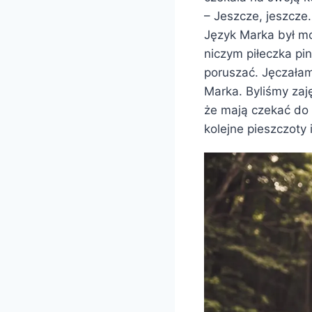
– Jeszcze, jeszcze
Język Marka był mok
niczym piłeczka pi
poruszać. Jęczałam
Marka. Byliśmy zaj
że mają czekać do 
kolejne pieszczoty