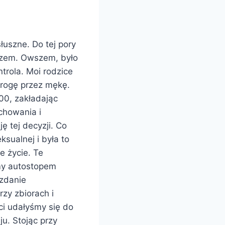
uszne. Do tej pory
rzem. Owszem, było
trola. Moi rodzice
drogę przez mękę.
00, zakładając
chowania i
ę tej decyzji. Co
sualnej i była to
e życie. Te
śmy autostopem
 zdanie
zy zbiorach i
i udałyśmy się do
u. Stojąc przy