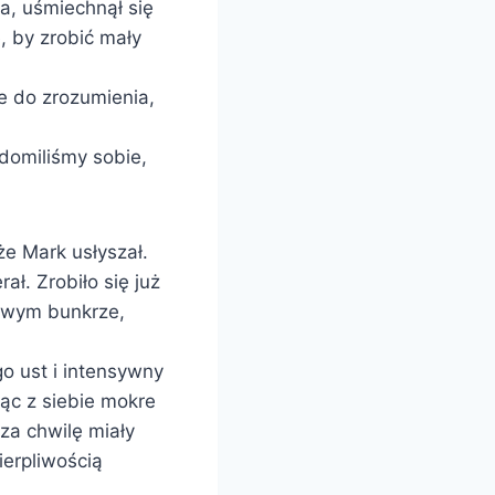
, uśmiechnął się
, by zrobić mały
e do zrozumienia,
domiliśmy sobie,
e Mark usłyszał.
ł. Zrobiło się już
kowym bunkrze,
o ust i intensywny
ąc z siebie mokre
 za chwilę miały
ierpliwością