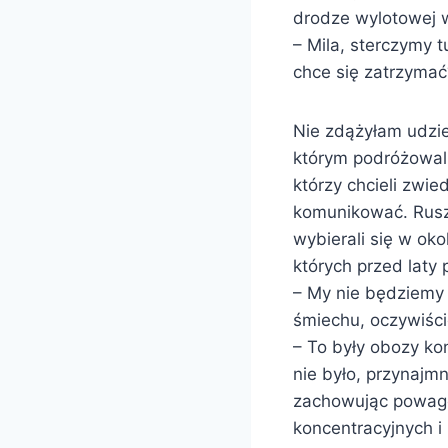
drodze wylotowej w
– Mila, sterczymy 
chce się zatrzymać
Nie zdążyłam udzie
którym podróżowali 
którzy chcieli zwie
komunikować. Rusz
wybierali się w oko
których przed laty 
– My nie będziemy
śmiechu, oczywiście
– To były obozy kon
nie było, przynajmn
zachowując powagę
koncentracyjnych i 