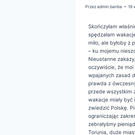
Przez
admin.banba
19 
Skończyłam właśnie
spędzałam wakacje
miło, ale byłoby z 
– ku mojemu nieszc
Nieustanne zakazy,
oczywiście, że moi
wpajanych zasad dzi
prawda z ówczesnym 
przede wszystkim z
wakacje miały być 
zwiedzić Polskę. P
ograniczając zakre
zebrałyśmy pieniąd
Torunia, duże miast