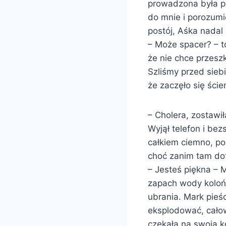
prowadzona była p
do mnie i porozumi
postój, Aśka nada
– Może spacer? – t
że nie chce przes
Szliśmy przed sieb
że zaczęło się ście
– Cholera, zostawi
Wyjął telefon i bez
całkiem ciemno, p
choć zanim tam dot
– Jesteś piękna – 
zapach wody kolońs
ubrania. Mark pieśc
eksplodować, całowa
czekała na swoją ko