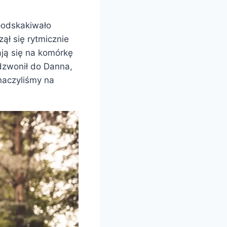
 podskakiwało
ął się rytmicznie
ają się na komórkę
ddzwonił do Danna,
naczyliśmy na