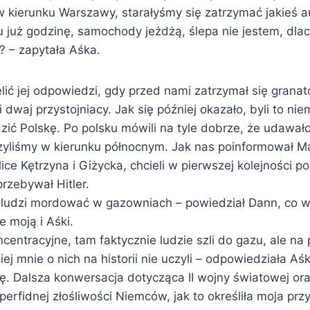
 kierunku Warszawy, starałyśmy się zatrzymać jakieś a
tu już godzinę, samochody jeżdżą, ślepa nie jestem, dla
? – zapytała Aśka.
lić jej odpowiedzi, gdy przed nami zatrzymał się grana
dwaj przystojniacy. Jak się później okazało, byli to nie
dzić Polskę. Po polsku mówili na tyle dobrze, że udawało
yliśmy w kierunku północnym. Jak nas poinformował Ma
lice Kętrzyna i Giżycka, chcieli w pierwszej kolejności 
przebywał Hitler.
 ludzi mordować w gazowniach – powiedział Dann, co 
 moją i Aśki.
centracyjne, tam faktycznie ludzie szli do gazu, ale na 
iej mnie o nich na historii nie uczyli – odpowiedziała Aś
. Dalsza konwersacja dotycząca II wojny światowej o
perfidnej złośliwości Niemców, jak to określiła moja przy