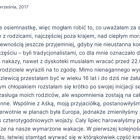
września, 2017
 osiemnastkę, więc mogłam robić to, co uważałam za sł
 z rodzicami, najczęściej poza krajem, nad ciepłym mo
pewnością jeszcze przyjemniej, gdyby nie nieustanna kon
zęściu – byli tradycjonalistami, co dla mnie oznaczało 
 nakazy, nawet z dyskoteki musiałam wracać przed 22.
 rodziciele wyrazili na to zgodę. Mimo nienagannego wy
ewicą przestałam być w wieku 16 lat i do dziś nie żałuj
chłopakiem rozstałam się krótko po swojej inicjacji sek
asługa moich rodziców, ale wspomnienia zostają na cał
inne. Wspólnie z Aśką, moją przyjaciółką, postanowiły
ierwotnie w planach była Europa, jednakże zmieniłyśmy
s czterotygodniowych wojaży. Cały lipiec harowałyśmy pr
ze na nasze wymarzone wakacje. W pierwszej kolejnośc
o, łatwiej stamtąd wyrwać się w którąkolwiek część kraj