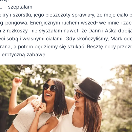
… – szeptałam
ry i szorstki, jego pieszczoty sprawiały, że moje ciało
ng-pongowa. Energicznym ruchem wszedł we mnie i zacz
 z rozkoszy, nie słyszałam nawet, że Dann i Aśka dobij
ęci sobą i własnymi ciałami. Gdy skończyliśmy, Mark o
rana, a potem będziemy się szukać. Resztę nocy przez
 i erotyczną zabawę.