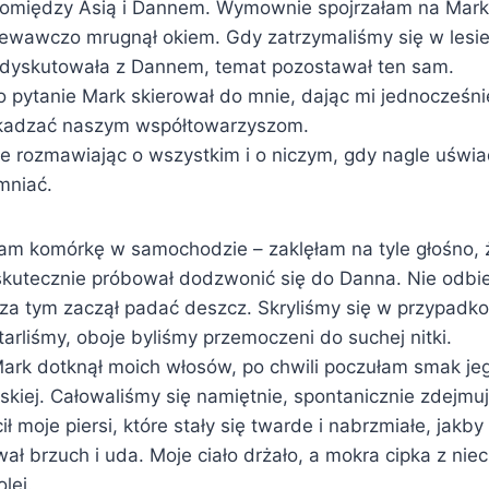
omiędzy Asią i Dannem. Wymownie spojrzałam na Marka
ewawczo mrugnął okiem. Gdy zatrzymaliśmy się w lesie
l dyskutowała z Dannem, temat pozostawał ten sam.
o pytanie Mark skierował do mnie, dając mi jednocześni
zkadzać naszym współtowarzyszom.
ie rozmawiając o wszystkim i o niczym, gdy nagle uświa
mniać.
łam komórkę w samochodzie – zaklęłam na tyle głośno, ż
skutecznie próbował dodzwonić się do Danna. Nie odbiera
oza tym zaczął padać deszcz. Skryliśmy się w przypad
arliśmy, oboje byliśmy przemoczeni do suchej nitki.
Mark dotknął moich włosów, po chwili poczułam smak jeg
kiej. Całowaliśmy się namiętnie, spontanicznie zdejmuj
ił moje piersi, które stały się twarde i nabrzmiałe, jakby
ł brzuch i uda. Moje ciało drżało, a mokra cipka z niec
lej.