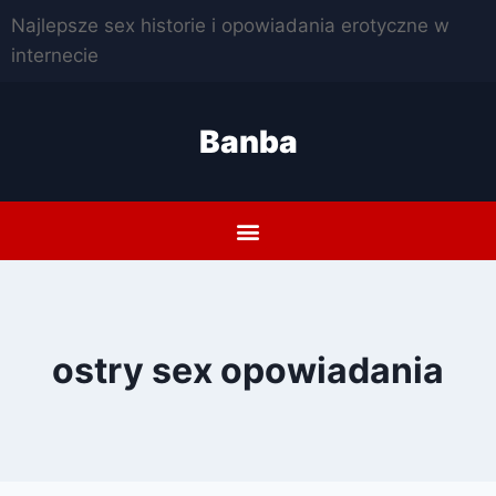
Najlepsze sex historie i opowiadania erotyczne w
internecie
Banba
ostry sex opowiadania