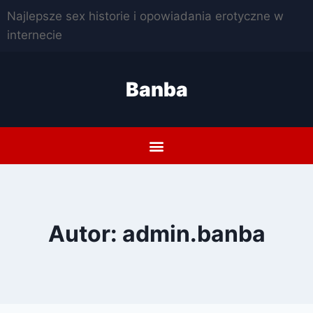
Najlepsze sex historie i opowiadania erotyczne w
internecie
Banba
Autor: admin.banba